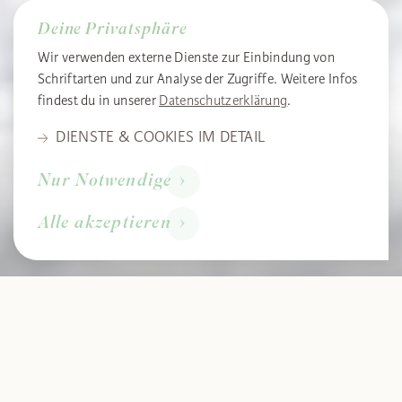
Deine Privatsphäre
Wir verwenden externe Dienste zur Einbindung von
Schriftarten und zur Analyse der Zugriffe. Weitere Infos
findest du in unserer
Datenschutzerklärung
.
DIENSTE & COOKIES IM DETAIL
Anfragen
Deine Einstellungen
Nur Notwendige
In diesem Cookie speichern wir Ihre auf dieser Website gesetzten
Einstellungen.
Buchen
Alle akzeptieren
Cookie "your_privacy" · Gültigkeit: 1 Jahr
Hier wird gespeichert welche Dienste & Cookies von Ihnen
akzeptiert wurden.
Wenn wir neue Dienste benötigen, fragen wir erneut nach.
Pulverschnee,
Genuss & grenzenlose
Adobe Font
Möglichkeiten
Externe Schriftarten für eine optisch ansprechende Darstellung
der Website.