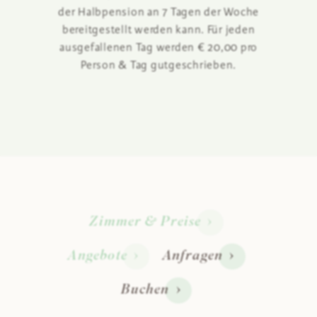
der Halbpension an 7 Tagen der Woche
bereitgestellt werden kann. Für jeden
ausgefallenen Tag werden € 20,00 pro
Person & Tag gutgeschrieben.
Preise
In
Ortst
Kinde
Zimmer & Preise
Angebote
Anfragen
0
5
Buchen
1