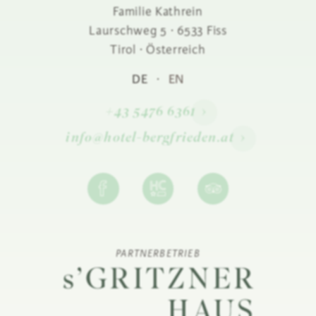
Familie Kathrein
Die ho
Laurschweg 5
·
6533
Fiss
erster S
Mit
Tirol ·
Österreich
entsch
DE
·
EN
der 
bere
+43 5476 6361
ausg
info@hotel-bergfrieden.at
PARTNERBETRIEB