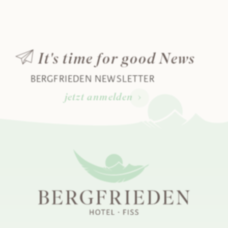
Kinder
It's time for good News
1 Nac
2 
BERGFRIEDEN NEWSLETTER
jetzt anmelden
3 Näc
H
willk
Wenn 
Ihnen 
p