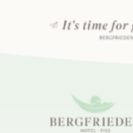
It's time fo
BERGFRIEDE